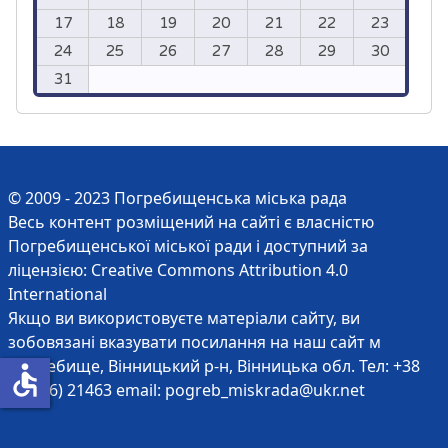
17
18
19
20
21
22
23
24
25
26
27
28
29
30
31
© 2009 - 2023 Погребищенська міська рада
Весь контент розміщений на сайті є власністю
Погребищенської міської ради і доступний за
ліцензією:
Creative Commons Attribution 4.0
International
Якщо ви використовуєте матеріали сайту, ви
зобовязані вказувати посилання на наш сайт м
Погребище, Вінницький р-н, Вінницька обл. Тел: +38
accessible
(04346) 21463 email:
pogreb_miskrada@ukr.net