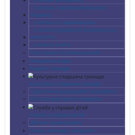
- з питань регламенту
- з питань планування фінансів і
бюджету
- з питань с/г виробництва
- з питань управління комунальною
власністю
- з питань освіти
Протоколи постійних комісій
Очищення влади
Бюджет громади
Культурна спадщина громади
Туристично-рекреаційні можливості
Об`єкти культурної спадщини
Служба у справах дітей
Дитина шукає родину
Плани, семінари, засідання