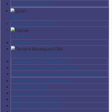
Рішення виконкому
ЦНАП
Положення про ЦНАП
Картки
Ветеранські послуги
Послуги Вінницької ОВА
Управління містобудування
Департамент агропром розвитку
Департамент міжнародного співробітництва
Реєстрація місця проживання
Соціальні послуги
Земельні питання
ЦНАП - ЖКГ архітектура
Держпродспоживслужба
Скринінг здоров’я 40+