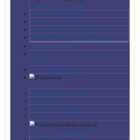
Публічна інформація
Колективні договори
Перелік наборів даних
Форма запиту на інформацію
Звіти про запити на інформацію
Молодіжна рада
До уваги ветеранів та ветеранок
війни
НКР «Гвардія Наступу»
Документи
Розпорядження голови
Проєкти рішень
Рішення 8 скликання
Рішення 7 скликання
Робота постійних комісій