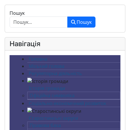
Пошук
Пошук
Навігація
Головна
Міський голова
Регуляторна діяльність
Історія громади
Офіційна символіка
Соціально-економічний розвиток
Старостинські округи
Правова база