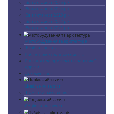
Звіти старост 2025 рік
Звіти старост 2024 рік
Звіти старост 2023 рік
Звіти старост 2022 рік
Звіти старост 2021 рік
Містобудування та архітектура
Безбар`єрність
Кабінет електронних сервісів
Рішення про присвоєння поштової
адреси
Декомунізація
Цивільний захист
Пам'ятки населенню
Соціальний захист