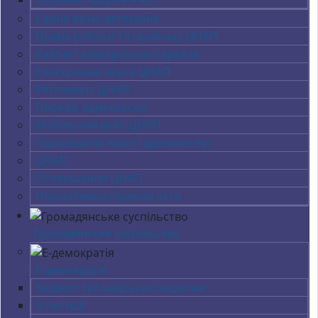
Єдине вікно ветеранів
Графік роботи та прийому ЦНАП
Кабінет електронних сервісів
Електронна черга ЦНАП
Регламент ЦНАП
Перелік адмінпослуг
Мобільний кейс ЦНАП
Оцінювання якості адмінпослуг
ЦНАП
Оголошення ЦНАП
Нормативно-правові акти
Громадянське суспільство
Е-демократія
Бюджет громадських ініціатив
Е-петиції