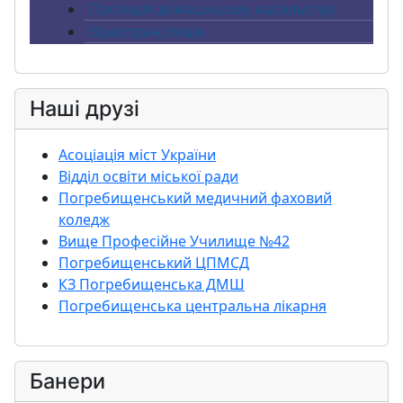
Протидія домашньому насильству
Відеотрансляція
Наші друзі
Асоціація міст України
Відділ освіти міської ради
Погребищенський медичний фаховий
коледж
Вище Професійне Училище №42
Погребищенський ЦПМСД
КЗ Погребищенська ДМШ
Погребищенська центральна лікарня
Банери