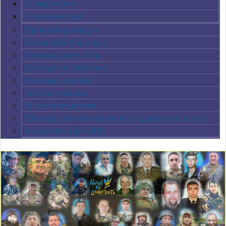
Е-звернення
Е-консультації
Прийом громадян
Важлива інформація
Громадська участь
Громадські слухання
Громадська рада
Загальні збори
Місцеві ініціативи
Громадське обговорення кандидатур старост
Інформація для ВПО
Previous
Next