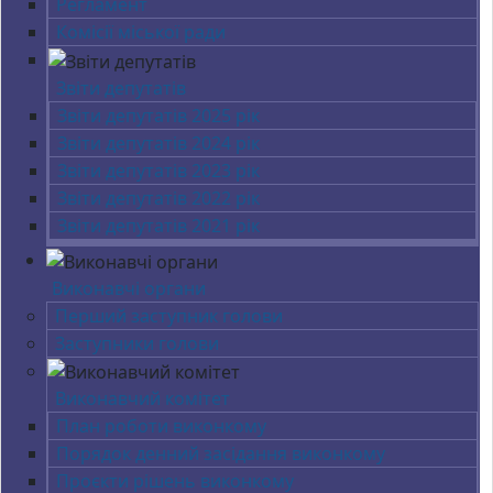
Регламент
Комісії міської ради
Звіти депутатів
Звіти депутатів 2025 рік
Звіти депутатів 2024 рік
Звіти депутатів 2023 рік
Звіти депутатів 2022 рік
Звіти депутатів 2021 рік
Виконавчі органи
Перший заступник голови
Заступники голови
Виконавчий комітет
План роботи виконкому
Порядок денний засідання виконкому
Проєкти рішень виконкому