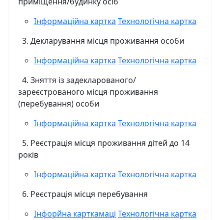
приміщення/будинку осіб
Інформаційна картка
Технологічна картка
3. Декларування місця проживання особи
Інформаційна картка
Технологічна картка
4. Зняття із задекларованого/
зареєстрованого місця проживання
(перебування) особи
Інформаційна картка
Технологічна картка
5. Реєстрація місця проживання дітей до 14
років
Інформаційна картка
Технологічна картка
6. Реєстрація місця перебування
Інфорйна карткамаці
Технологічна картка